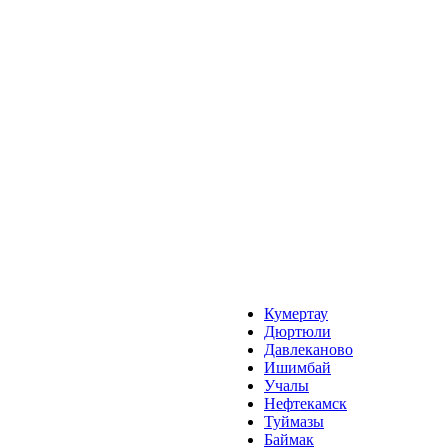
Кумертау
Дюртюли
Давлеканово
Ишимбай
Учалы
Нефтекамск
Туймазы
Баймак