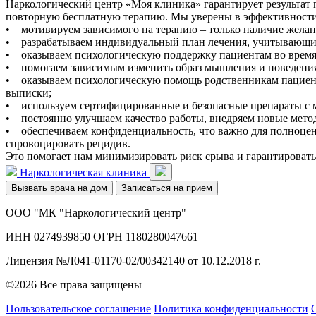
Наркологический центр «Моя клиника» гарантирует результат 
повторную бесплатную терапию. Мы уверены в эффективности
• мотивируем зависимого на терапию – только наличие желани
• разрабатываем индивидуальный план лечения, учитывающий 
• оказываем психологическую поддержку пациентам во время л
• помогаем зависимым изменить образ мышления и поведения, 
• оказываем психологическую помощь родственникам пациенто
выписки;
• используем сертифицированные и безопасные препараты с 
• постоянно улучшаем качество работы, внедряем новые мето
• обеспечиваем конфиденциальность, что важно для полноцен
спровоцировать рецидив.
Это помогает нам минимизировать риск срыва и гарантироват
Наркологическая клиника
Вызвать врача на дом
Записаться на прием
ООО "МК "Наркологический центр"
ИНН 0274939850 ОГРН 1180280047661
Лицензия №Л041-01170-02/00342140 от 10.12.2018 г.
©2026 Все права защищены
Пользовательское соглашение
Политика конфиденциальности