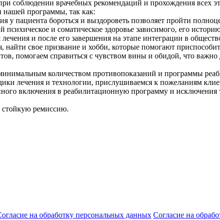
при соблюдении врачебных рекомендаций и прохождения всех эта
 нашей программы, так как:
я у пациента бороться и выздороветь позволяет пройти полноце
психическое и соматическое здоровье зависимого, его историю
ечения и после его завершения на этапе интеграции в обществ
найти свое призвание и хобби, которые помогают приспособить
в, помогаем справиться с чувством вины и обидой, что важно 
минимальным количеством противопоказаний и программы реаб
дики лечения и технологии, прислушиваемся к пожеланиям клие
ного включения в реабилитационную программу и исключения т
ь стойкую ремиссию.
Согласие на обработку персональных данных
Согласие на обраб