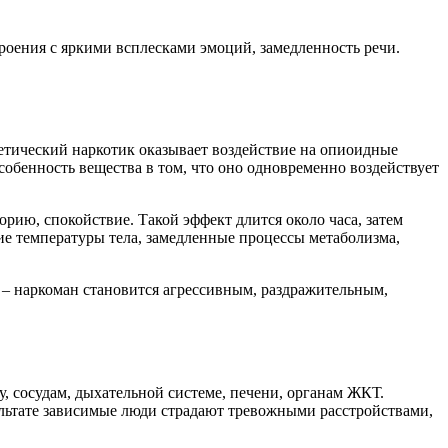
роения с яркими всплесками эмоций, замедленность речи.
тетический наркотик оказывает воздействие на опиоидные
обенность вещества в том, что оно одновременно воздействует
рию, спокойствие. Такой эффект длится около часа, затем
ние температуры тела, замедленные процессы метаболизма,
 – наркоман становится агрессивным, раздражительным,
, сосудам, дыхательной системе, печени, органам ЖКТ.
ультате зависимые люди страдают тревожными расстройствами,