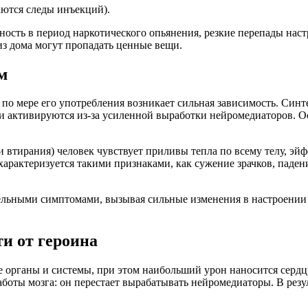
аются следы инъекций).
ость в период наркотического опьянения, резкие перепады наст
з дома могут пропадать ценные вещи.
м
 по мере его употребления возникает сильная зависимость. Син
 активируются из-за усиленной выработки нейромедиаторов. Ос
 втирания) человек чувствует приливы тепла по всему телу, эйфо
 характеризуется такими признаками, как сужение зрачков, паде
тельными симптомами, вызывая сильные изменения в настроении
и от героина
е органы и системы, при этом наибольший урон наносится сердцу
боты мозга: он перестает вырабатывать нейромедиаторы. В рез