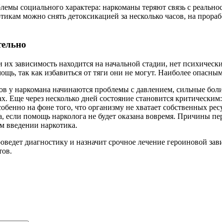
емы социального характера: наркоманы теряют связь с реально
тикам можно снять детоксикацией за несколько часов, на прора
тельно
ли их зависимость находится на начальной стадии, нет психичес
ь, так как избавиться от тяги они не могут. Наиболее опасны
асов у наркомана начинаются проблемы с давлением, сильные бол
х. Еще через несколько дней состояние становится критическим:
обенно на фоне того, что организму не хватает собственных рес
ода, если помощь нарколога не будет оказана вовремя. Причины 
м введении наркотика.
ведет диагностику и назначит срочное лечение героиновой завис
тов.