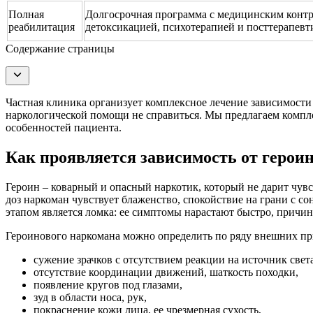
Полная
Долгосрочная программа с медицинским конт
реабилитация
детоксикацией, психотерапией и посттерапев
Содержание страницы
Частная клиника организует комплексное лечение зависимости
наркологической помощи не справиться. Мы предлагаем компл
особенностей пациента.
Как проявляется зависимость от герои
Героин – коварный и опасный наркотик, который не дарит чувс
доз наркоман чувствует блаженство, спокойствие на грани с с
этапом является ломка: ее симптомы нарастают быстро, причи
Героинового наркомана можно определить по ряду внешних пр
сужение зрачков с отсутствием реакции на источник света
отсутствие координации движений, шаткость походки,
появление кругов под глазами,
зуд в области носа, рук,
покраснение кожи лица, ее чрезмерная сухость,