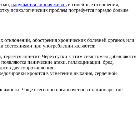
стью,
нарушается личная жизнь
и семейные отношения,
ботку психологических проблем потребуется гораздо больше
ких отклонений, обострения хронических болезней органов или
ми состояниями при употреблении являются:
и, теряется аппетит. Через сутки к этим симптомам добавляются
 появляются панические атаки, галлюцинации, бред.
урсов для сопротивления.
передозировки кроются в угнетении дыхания, сердечной
имости. Чаще всего оно организуется в стационаре, где