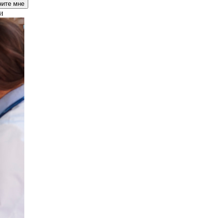
ните мне
и