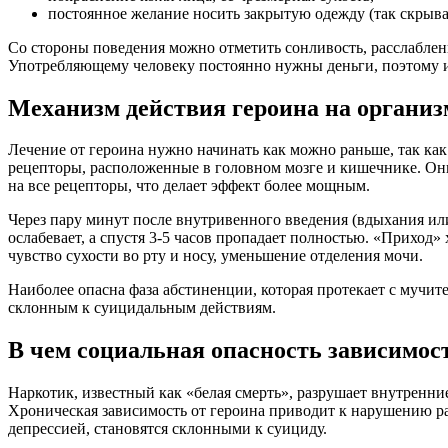
постоянное желание носить закрытую одежду (так скрыв
Со стороны поведения можно отметить сонливость, расслабленн
Употребляющему человеку постоянно нужны деньги, поэтому и
Механизм действия героина на организ
Лечение от героина нужно начинать как можно раньше, так как
рецепторы, расположенные в головном мозге и кишечнике. Они
на все рецепторы, что делает эффект более мощным.
Через пару минут после внутривенного введения (вдыхания или
ослабевает, а спустя 3-5 часов пропадает полностью. «Приход»
чувство сухости во рту и носу, уменьшение отделения мочи.
Наиболее опасна фаза абстиненции, которая протекает с мучи
склонным к суицидальным действиям.
В чем социальная опасность зависимост
Наркотик, известный как «белая смерть», разрушает внутренни
Хроническая зависимость от героина приводит к нарушению ра
депрессией, становятся склонными к суициду.