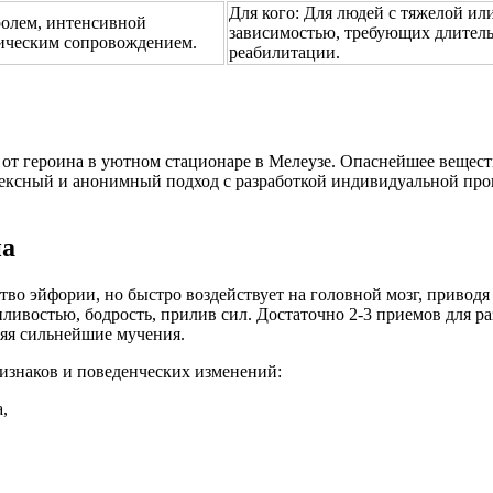
Для кого:
Для людей с тяжелой ил
ролем, интенсивной
зависимостью, требующих длитель
тическим сопровождением.
реабилитации.
 от героина в уютном стационаре в Мелеузе. Опаснейшее вещест
ексный и анонимный подход с разработкой индивидуальной про
на
тво эйфории, но быстро воздействует на головной мозг, привод
онливостью, бодрость, прилив сил. Достаточно 2-3 приемов для 
няя сильнейшие мучения.
изнаков и поведенческих изменений:
,