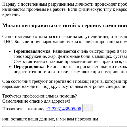
Наряду с постепенным разрушением личности происходят пробл
начинаются проблемы на работе. Если физическую тягу к нарко
времени.
Можно ли справиться с тягой к героину самостоя
Самостоятельно отказаться от героина могут единицы, и то ес
ЦНС. Большинству наркоманов нужна квалифицированная помощ
Героиновая
ломка
. Развивается очень быстро: через 8 ч
головокружение, жар, фантомные боли в мышцах, сустава
Самостоятельно с такими проявлениями не справиться, ос
Передозировка
. Ее опасность – в риске летального исх
недостаточности или токсическом шоке при внутривенно
Оба состояния требуют оперативной помощи врача, который про
наркоман находится под круглосуточным контролем специалис
Требуется профессиональная помощь?
Самолечение опасно для здоровья!
Позвонить в клинику
+7 (903) 438-05-06
или оставьте ваши данные, и мы вам перезвоним