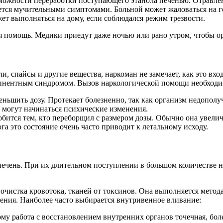
зможности переработки поступающего этанола печенью. Отравлен
чается мучительными симптомами. Больной может жаловаться на 
т выполняться на дому, если соблюдался режим трезвости.
я помощь. Медики приедут даже ночью или рано утром, чтобы о
ли, спайсы и другие вещества, наркоман не замечает, как это в
тинентным синдромом. Вызов наркологической помощи необходи
меньшить дозу. Протекает болезненно, так как организм недоп
 могут начинаться психические изменения.
бится тем, кто переборщил с размером дозы. Обычно она увелич
га это состояние очень часто приводит к летальному исходу.
чень. При их длительном поступлении в большом количестве наг
чистка кровотока, тканей от токсинов. Она выполняется метода
ления. Наиболее часто выбирается внутривенное вливание:
ому работа с восстановлением внутренних органов точечная, бол