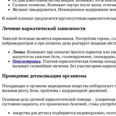
Острая алкогольная интоксикация. Возникает из-за нево
Сильное похмелье. Возникает наутро после запоя, отли
Желание закодироваться. Инъекционное кодирование може
В нашей клинике предлагается круглосуточная наркологическа
Лечение наркотической зависимости
Тяжелой болезнью является наркомания. Употребляя героин, со
нейромедиаторов и при нехватке дозы реагирует мощным абс
Ломка
. Возникает при попытке бросить наркотик или у
жалуется на ужасные боли, головокружение, тахикардию,
Передозировка
. Платная наркологическая помощь понадо
вызывает сильнейшие мучения. Без участия врача-нарколо
Проведение детоксикации организма
Попадающие в организм запрещенные вещества нейтрализует пе
вызывая рвоту, боли, проблемы с координацией движений.
Основная цель срочной наркологической помощи – ускоренная о
состояния пациента, его хронических болезней, стажа употреб
лекарства для детокса подбираются индивидуально, поэт