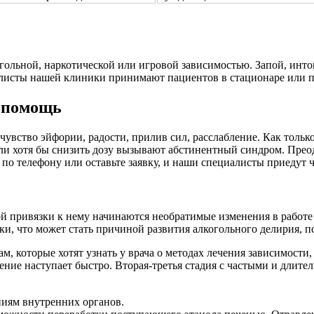
ольной, наркотической или игровой зависимостью. Запой, инток
листы нашей клиники принимают пациентов в стационаре или пр
 помощь
чувство эйфории, радости, прилив сил, расслабление. Как тольк
и хотя бы снизить дозу вызывают абстинентный синдром. Преодо
по телефону или оставьте заявку, и наши специалисты приедут ч
ой привязки к нему начинаются необратимые изменения в работе
, что может стать причиной развития алкогольного делирия, п
, которые хотят узнать у врача о методах лечения зависимости
ление наступает быстро. Вторая-третья стадия с частыми и длит
ниям внутренних органов.