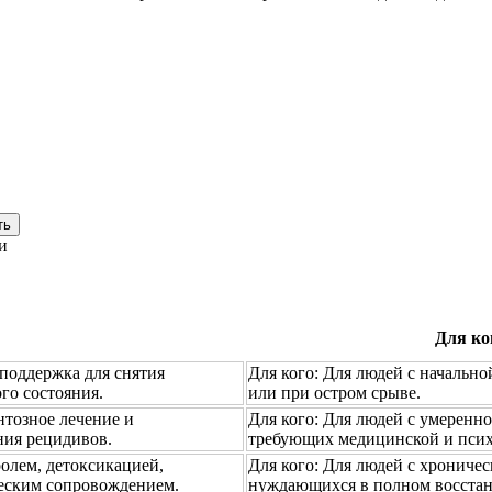
ть
и
Для ко
поддержка для снятия
Для кого:
Для людей с начально
го состояния.
или при остром срыве.
тозное лечение и
Для кого:
Для людей с умеренно
ния рецидивов.
требующих медицинской и пси
олем, детоксикацией,
Для кого:
Для людей с хроничес
еским сопровождением.
нуждающихся в полном восстан