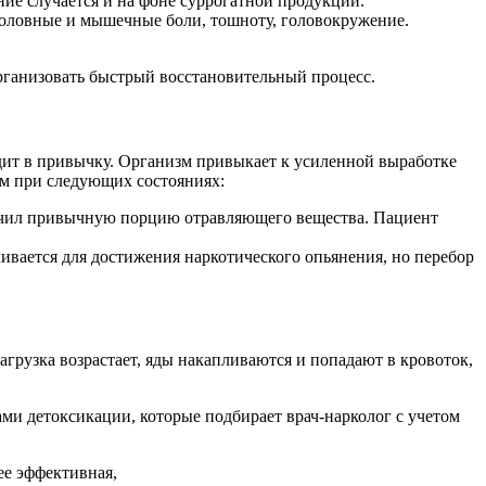
ие случается и на фоне суррогатной продукции.
головные и мышечные боли, тошноту, головокружение.
рганизовать быстрый восстановительный процесс.
ходит в привычку. Организм привыкает к усиленной выработке
м при следующих состояниях:
олучил привычную порцию отравляющего вещества. Пациент
ивается для достижения наркотического опьянения, но перебор
рузка возрастает, яды накапливаются и попадают в кровоток,
ми детоксикации, которые подбирает врач-нарколог с учетом
ее эффективная,