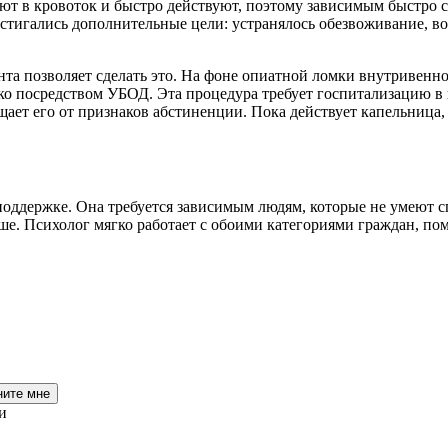
ют в кровоток и быстро действуют, поэтому зависимым быстро с
остигались дополнительные цели: устранялось обезвоживание, 
ента позволяет сделать это. На фоне опиатной ломки внутривенн
о посредством УБОД. Эта процедура требует госпитализацию в 
щает его от признаков абстиненции. Пока действует капельница,
оддержке. Она требуется зависимым людям, которые не умеют спр
 Психолог мягко работает с обоими категориями граждан, помо
ните мне
и