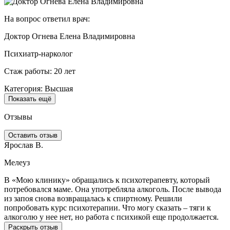
На вопрос ответил врач:
Доктор Огнева Елена Владимировна
Психиатр-нарколог
Стаж работы: 20 лет
Категория: Высшая
Показать ещё
Отзывы
Оставить отзыв
Ярослав В.
Е
Мелеуз
В «Мою клинику» обращались к психотерапевту, который
Х
потребовался маме. Она употребляла алкоголь. После вывода
п
из запоя снова возвращалась к спиртному. Решили
а
попробовать курс психотерапии. Что могу сказать – тяги к
Б
алкоголю у нее нет, но работа с психикой еще продолжается.
в
м
Раскрыть отзыв