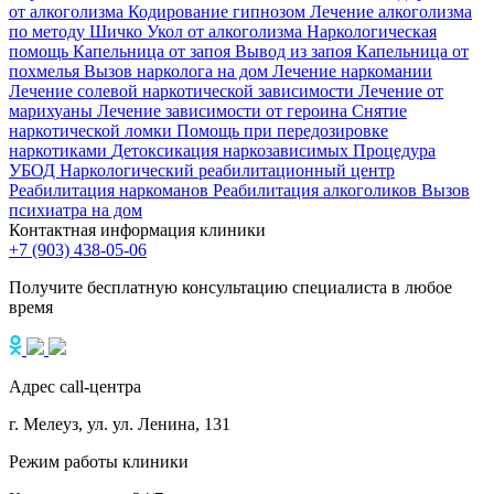
от алкоголизма
Кодирование гипнозом
Лечение алкоголизма
по методу Шичко
Укол от алкоголизма
Наркологическая
помощь
Капельница от запоя
Вывод из запоя
Капельница от
похмелья
Вызов нарколога на дом
Лечение наркомании
Лечение солевой наркотической зависимости
Лечение от
марихуаны
Лечение зависимости от героина
Снятие
наркотической ломки
Помощь при передозировке
наркотиками
Детоксикация наркозависимых
Процедура
УБОД
Наркологический реабилитационный центр
Реабилитация наркоманов
Реабилитация алкоголиков
Вызов
психиатра на дом
Контактная информация клиники
+7 (903) 438-05-06
Получите бесплатную консультацию специалиста в любое
время
Адрес call-центра
г. Мелеуз, ул. ул. Ленина, 131
Режим работы клиники