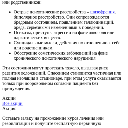
или родственников:
Острые психотические расстройства –
шизофрения
,
биполярное расстройство. Они сопровождаются
бредовым состоянием, появлением галлюцинаций,
бреда, серьезными изменениями в поведении.
Психозы, приступы агрессии на фоне алкоголя или
наркотических веществ.
Суицидальные мысли, действия по отношению к себе
или родственникам.
Обострение соматических заболеваний на фоне
хронического психотического нарушения.
Эти состояния могут протекать тяжело, вызывая риск
развития осложнений. Спасением становится частичная или
полная изоляция в стационаре, при этом услуга оказывается
только при добровольном согласии пациента без
принуждения.
Акции
Все акции
Акция!
С
Оставьте заявку на прохождение курса лечения или
С
реабилитации и получите бесплатную первичную
к