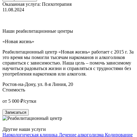
с
Оказанная услуга:
Психотерапия
11.08.2024
О
4
Наши реабилитационные центры
«Новая жизнь»
«
Реабилитационный центр «Новая жизнь» работает с 2015 г. За
Р
это время мы помогли тысячам наркоманов и алкоголиков
О
справиться с зависимостью. Наша цель – помочь зависимому
н
научиться радоваться жизни и справляться с трудностями без
п
употребления наркотиков или алкоголя.
у
Ростов-на-Дону, ул. 8-я Линия, 20
К
Стоимость
от 5 000 ₽/сутки
о
Записаться
Другие наши услуги
Наркологическая клиника
Лечение алкоголизма
Кодирование