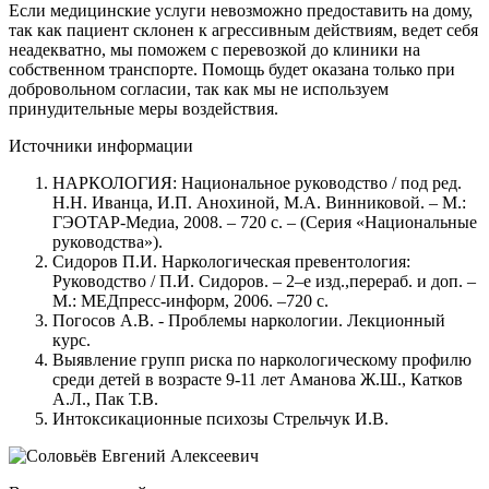
Если медицинские услуги невозможно предоставить на дому,
так как пациент склонен к агрессивным действиям, ведет себя
неадекватно, мы поможем с перевозкой до клиники на
собственном транспорте. Помощь будет оказана только при
добровольном согласии, так как мы не используем
принудительные меры воздействия.
Источники информации
НАРКОЛОГИЯ: Национальное руководство / под ред.
Н.Н. Иванца, И.П. Анохиной, М.А. Винниковой. – М.:
ГЭОТАР-Медиа, 2008. – 720 с. – (Серия «Национальные
руководства»).
Сидоров П.И. Наркологическая превентология:
Руководство / П.И. Сидоров. – 2–е изд.,перераб. и доп. –
М.: МЕДпресс-информ, 2006. –720 с.
Погосов А.В. - Проблемы наркологии. Лекционный
курс.
Выявление групп риска по наркологическому профилю
среди детей в возрасте 9-11 лет Аманова Ж.Ш., Катков
А.Л., Пак Т.В.
Интоксикационные психозы Стрельчук И.В.