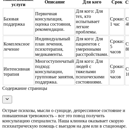
Описание
Для кого
Срок
С
услуги
Для кого:
Для
Первичная
тех, кто
Базовая
консультация,
Сроки:
С
испытывает
поддержка
оценка состояния,
1 час
4
легкие
рекомендации.
проблемы.
Индивидуальный
Для кого:
Для
Сроки:
Комплексное
план лечения,
пациентов с
С
5
лечение
психотерапия,
умеренными
8
часов
медикаменты.
расстройствами.
Многоступенчатый
Для кого:
Для
подход:
людей с
Сроки:
Интенсивная
С
консультации,
тяжелыми
10
терапия
1
групповые занятия,
психическими
часов
поддержка.
состояниями.
Содержание страницы
Острые психозы, мысли о суициде, депрессивное состояние и
повышенная тревожность – все это повод получить
консультацию специалиста. Наша клиника оказывает скорую
психиатрическую помощь с выездом на дом или в стационаре.