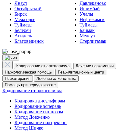
Янаул
Давлеканово
Октябрьский
Ишимбай
Бирск
Учалы
Межгорье
Нефтекамск
Туймазы
Туймазы
Белебей
Баймак
Агидель
Мелеуз
Благовещенск
Стерлитамак
Кодирование от алкоголизма
Лечение наркомании
Наркологическая помощь
Реабилитационный центр
Психотерапия
Лечение алкоголизма
Помощь при передозировке
Кодирование от алкоголизма
Кодировка дисульфирам
Кодирование эспераль
Кодирование гипнозом
Метод Довженко
Кодирование налтрексон
Метод Шичко