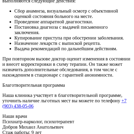
выполняются следующие действия:
Сбор анамнеза, визуальный осмотр с объективной
оценкой состояния больного на месте.
Проведение аппаратной диагностики.
Постановка диагноза с выдачей письменного
заключения.
Купирование приступа при обострении заболевания.
Назначение лекарств с выпиской рецепта.
Выдача рекомендаций по дальнейшим действиям.
При повторном вызове доктор оценит изменения в состоянии
и внесет корректировки в схему терапии. Он также может
назначить дополнительные обследования, в том числе с
нахождением в стационаре с гарантией анонимности.
Благотворительная программа
Наша клиника участвует в благотворительной программе,
уточнить наличие льготных мест вы можете по телефону
+7
(903) 438-05-06
Наши врачи
Психиатр-нарколог, психотерапевт
Г
Добров Михаил Анатольевич
Стаж работы: 9 лет
С