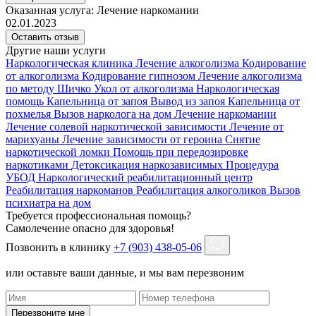
Оказанная услуга:
Лечение наркомании
02.01.2023
Оставить отзыв
Другие наши услуги
Наркологическая клиника
Лечение алкоголизма
Кодирование
от алкоголизма
Кодирование гипнозом
Лечение алкоголизма
по методу Шичко
Укол от алкоголизма
Наркологическая
помощь
Капельница от запоя
Вывод из запоя
Капельница от
похмелья
Вызов нарколога на дом
Лечение наркомании
Лечение солевой наркотической зависимости
Лечение от
марихуаны
Лечение зависимости от героина
Снятие
наркотической ломки
Помощь при передозировке
наркотиками
Детоксикация наркозависимых
Процедура
УБОД
Наркологический реабилитационный центр
Реабилитация наркоманов
Реабилитация алкоголиков
Вызов
психиатра на дом
Требуется профессиональная помощь?
Самолечение опасно для здоровья!
Позвонить в клинику
+7 (903) 438-05-06
или оставьте ваши данные, и мы вам перезвоним
Перезвоните мне