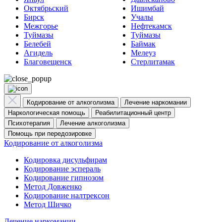
Октябрьский
Ишимбай
Бирск
Учалы
Межгорье
Нефтекамск
Туймазы
Туймазы
Белебей
Баймак
Агидель
Мелеуз
Благовещенск
Стерлитамак
Кодирование от алкоголизма
Лечение наркомании
Наркологическая помощь
Реабилитационный центр
Психотерапия
Лечение алкоголизма
Помощь при передозировке
Кодирование от алкоголизма
Кодировка дисульфирам
Кодирование эспераль
Кодирование гипнозом
Метод Довженко
Кодирование налтрексон
Метод Шичко
Лечение наркомании