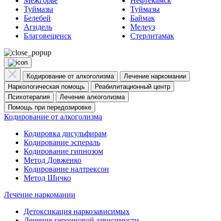
Межгорье
Нефтекамск
Туймазы
Туймазы
Белебей
Баймак
Агидель
Мелеуз
Благовещенск
Стерлитамак
Кодирование от алкоголизма
Лечение наркомании
Наркологическая помощь
Реабилитационный центр
Психотерапия
Лечение алкоголизма
Помощь при передозировке
Кодирование от алкоголизма
Кодировка дисульфирам
Кодирование эспераль
Кодирование гипнозом
Метод Довженко
Кодирование налтрексон
Метод Шичко
Лечение наркомании
Детоксикация наркозависимых
Лечение героиновой зависимости