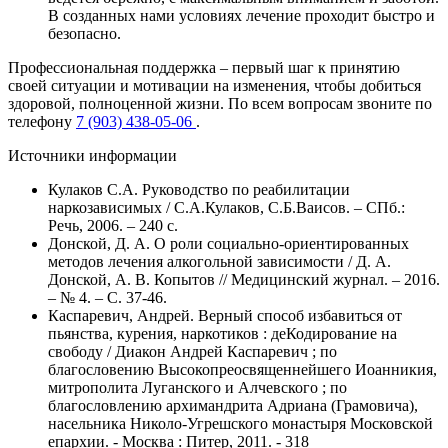
В созданных нами условиях лечение проходит быстро и
безопасно.
Профессиональная поддержка – первый шаг к принятию
своей ситуации и мотивации на изменения, чтобы добиться
здоровой, полноценной жизни. По всем вопросам звоните по
телефону
7 (903) 438-05-06
.
Источники информации
Кулаков С.А. Руководство по реабилитации
наркозависимых / С.А.Кулаков, С.Б.Ваисов. – СПб.:
Речь, 2006. – 240 с.
Донской, Д. А. О роли социально-ориентированных
методов лечения алкогольной зависимости / Д. А.
Донской, А. В. Копытов // Медицинский журнал. – 2016.
– № 4. – С. 37-46.
Каспаревич, Андрей. Верный способ избавиться от
пьянства, курения, наркотиков : деКодирование на
свободу / Диакон Андрей Каспаревич ; по
благословению Высокопреосвященнейшего Иоанникия,
митрополита Луганского и Алчевского ; по
благословлению архимандрита Адриана (Грамовича),
насельника Николо-Угрешского монастыря Московской
епархии. - Москва : Питер, 2011. - 318