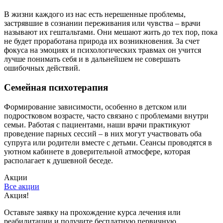
В жизни каждого из нас есть нерешенные проблемы,
застрявшие в сознании переживания или чувства – врачи
называют их гештальтами. Они мешают жить до тех пор, пока
не будет проработана природа их возникновения. За счет
фокуса на эмоциях и психологических травмах он учится
лучше понимать себя и в дальнейшем не совершать
ошибочных действий.
Семейная психотерапия
Формирование зависимости, особенно в детском или
подростковом возрасте, часто связано с проблемами внутри
семьи. Работая с пациентами, наши врачи практикуют
проведение парных сессий – в них могут участвовать оба
супруга или родители вместе с детьми. Сеансы проводятся в
уютном кабинете в доверительной атмосфере, которая
располагает к душевной беседе.
Акции
Все акции
Акция!
С
Оставьте заявку на прохождение курса лечения или
С
реабилитации и получите бесплатную первичную
к