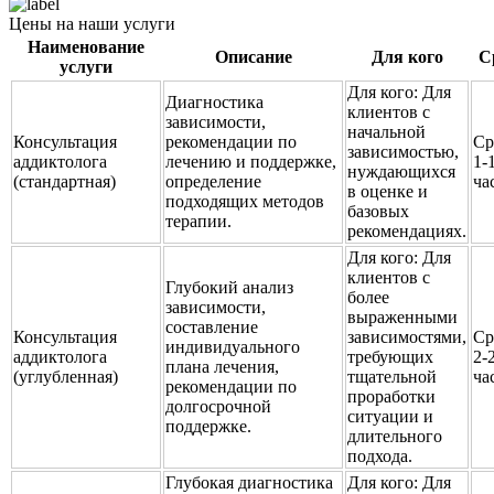
Цены на наши услуги
Наименование
Описание
Для кого
С
услуги
Для кого:
Для
Диагностика
клиентов с
зависимости,
начальной
Консультация
рекомендации по
Ср
зависимостью,
аддиктолога
лечению и поддержке,
1-
нуждающихся
(стандартная)
определение
ча
в оценке и
подходящих методов
базовых
терапии.
рекомендациях.
Для кого:
Для
клиентов с
Глубокий анализ
более
зависимости,
выраженными
составление
Консультация
зависимостями,
Ср
индивидуального
аддиктолога
требующих
2-
плана лечения,
(углубленная)
тщательной
ча
рекомендации по
проработки
долгосрочной
ситуации и
поддержке.
длительного
подхода.
Глубокая диагностика
Для кого:
Для