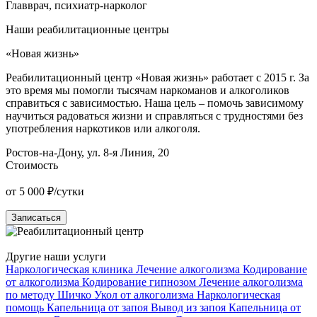
Главврач, психиатр-нарколог
Наши реабилитационные центры
«Новая жизнь»
«
Реабилитационный центр «Новая жизнь» работает с 2015 г. За
Р
это время мы помогли тысячам наркоманов и алкоголиков
О
справиться с зависимостью. Наша цель – помочь зависимому
н
научиться радоваться жизни и справляться с трудностями без
п
употребления наркотиков или алкоголя.
у
Ростов-на-Дону, ул. 8-я Линия, 20
К
Стоимость
от 5 000 ₽/сутки
о
Записаться
Другие наши услуги
Наркологическая клиника
Лечение алкоголизма
Кодирование
от алкоголизма
Кодирование гипнозом
Лечение алкоголизма
по методу Шичко
Укол от алкоголизма
Наркологическая
помощь
Капельница от запоя
Вывод из запоя
Капельница от