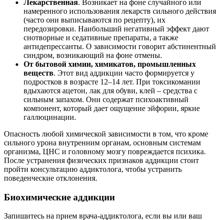
Лекарственная
. Возникает на фоне случайного или
намеренного использования лекарств сильного действия
(часто они выписываются по рецепту), их
передозировки. Наибольший негативный эффект дают
снотворные и седативные препараты, а также
антидепрессанты. О зависимости говорит абстинентный
синдром, возникающий на фоне отмены.
От бытовой химии, химикатов, промышленных
веществ
. Этот вид аддикции часто формируется у
подростков в возрасте 12–14 лет. При токсикомании
вдыхаются ацетон, лак для обуви, клей – средства с
сильным запахом. Они содержат психоактивный
компонент, который дает ощущение эйфории, яркие
галлюцинации.
Опасность любой химической зависимости в том, что кроме
сильного урона внутренним органам, основным системам
организма, ЦНС и головному мозгу повреждается психика.
После устранения физических признаков аддикции стоит
пройти консультацию аддиктолога, чтобы устранить
поведенческие отклонения.
Биохимические аддикции
Запишитесь на прием врача-аддиктолога, если вы или ваш