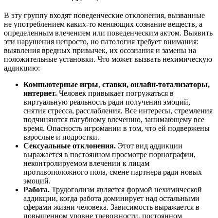
В эту группу входят поведенческие отклонения, вызванные
не употреблением каких-то меняющих сознание веществ, а
определенным влечением или поведенческим актом. Выявить
эти нарушения непросто, но патология требует внимания:
выявления вредных привычек, их осознания и замены на
положительные установки. Что может вызвать нехимическую
аддикцию:
Компьютерные игры
,
ставки, онлайн-тотализаторы,
интернет.
Человек привыкает погружаться в
виртуальную реальность ради получения эмоций,
снятия стресса, расслабления. Все интересы, стремления
подчиняются пагубному влечению, занимающему все
время. Опасность игромании в том, что ей подвержены
взрослые и подростки.
Сексуальные отклонения.
Этот вид аддикции
выражается в постоянном просмотре порнографии,
неконтролируемом влечении к лицам
противоположного пола, смене партнера ради новых
эмоций.
Работа.
Трудоголизм является формой нехимической
аддикции, когда работа доминирует над остальными
сферами жизни человека. Зависимость выражается в
повышенном уровне тревожности, постоянном