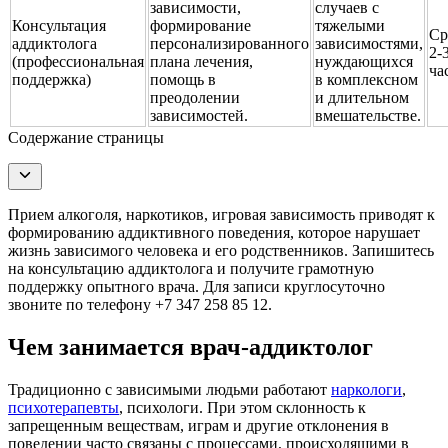
зависимости,
случаев с
Консультация
формирование
тяжелыми
Ср
аддиктолога
персонализированного
зависимостями,
2-
(профессиональная
плана лечения,
нуждающихся
ча
поддержка)
помощь в
в комплексном
преодолении
и длительном
зависимостей.
вмешательстве.
Содержание страницы
Прием алкоголя, наркотиков, игровая зависимость приводят к
формированию аддиктивного поведения, которое нарушает
жизнь зависимого человека и его родственников. Запишитесь
на консультацию аддиктолога и получите грамотную
поддержку опытного врача. Для записи круглосуточно
звоните по телефону +7 347 258 85 12.
Чем занимается врач-аддиктолог
Традиционно с зависимыми людьми работают
наркологи
,
психотерапевты
, психологи. При этом склонность к
запрещенным веществам, играм и другие отклонения в
поведении часто связаны с процессами, происходящими в