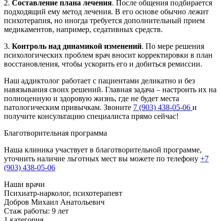
2.
Составление плана лечения
. После общения подбирается
подходящий ему метод лечения. В его основе обычно лежит
психотерапия, но иногда требуется дополнительный прием
медикаментов, например, седативных средств.
3.
Контроль над динамикой изменений
. По мере решения
психологических проблем врач вносит корректировки в план
восстановления, чтобы ускорить его и добиться ремиссии.
Наш аддиктолог работает с пациентами деликатно и без
навязывания своих решений. Главная задача – настроить их на
полноценную и здоровую жизнь, где не будет места
патологическим привычкам. Звоните
7 (903) 438-05-06
и
получите консультацию специалиста прямо сейчас!
Благотворительная программа
Наша клиника участвует в благотворительной программе,
уточнить наличие льготных мест вы можете по телефону
+7
(903) 438-05-06
Наши врачи
Психиатр-нарколог, психотерапевт
Г
Добров Михаил Анатольевич
Стаж работы: 9 лет
С
1 категория
В