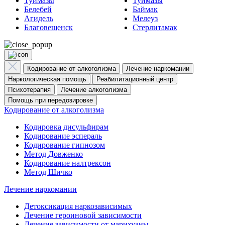
Туймазы
Туймазы
Белебей
Баймак
Агидель
Мелеуз
Благовещенск
Стерлитамак
Кодирование от алкоголизма
Лечение наркомании
Наркологическая помощь
Реабилитационный центр
Психотерапия
Лечение алкоголизма
Помощь при передозировке
Кодирование от алкоголизма
Кодировка дисульфирам
Кодирование эспераль
Кодирование гипнозом
Метод Довженко
Кодирование налтрексон
Метод Шичко
Лечение наркомании
Детоксикация наркозависимых
Лечение героиновой зависимости
Лечение зависимости от марихуаны