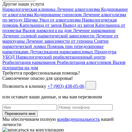
Другие наши услуги
Наркологическая клиника
Лечение алкоголизма
Кодирование
от алкоголизма
Кодирование гипнозом
Лечение алкоголизма
по методу Шичко
Укол от алкоголизма
Наркологическая
помощь
Капельница от запоя
Вывод из запоя
Капельница от
похмелья
Вызов нарколога на дом
Лечение наркомании
Лечение солевой наркотической зависимости
Лечение от
марихуаны
Лечение зависимости от героина
Снятие
наркотической ломки
Помощь при передозировке
наркотиками
Детоксикация наркозависимых
Процедура
УБОД
Наркологический реабилитационный центр
Реабилитация наркоманов
Реабилитация алкоголиков
Вызов
психиатра на дом
Требуется профессиональная помощь?
Самолечение опасно для здоровья!
Позвонить в клинику
+7 (903) 438-05-06
или оставьте ваши данные, и мы вам перезвоним
Перезвоните мне
Мы обеспечиваем полную
конфиденциальность
вашей
личности