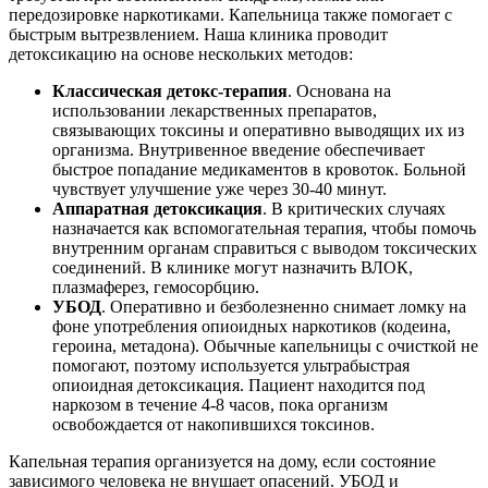
передозировке наркотиками. Капельница также помогает с
быстрым вытрезвлением. Наша клиника проводит
детоксикацию на основе нескольких методов:
Классическая детокс-терапия
. Основана на
использовании лекарственных препаратов,
связывающих токсины и оперативно выводящих их из
организма. Внутривенное введение обеспечивает
быстрое попадание медикаментов в кровоток. Больной
чувствует улучшение уже через 30-40 минут.
Аппаратная детоксикация
. В критических случаях
назначается как вспомогательная терапия, чтобы помочь
внутренним органам справиться с выводом токсических
соединений. В клинике могут назначить ВЛОК,
плазмаферез, гемосорбцию.
УБОД
. Оперативно и безболезненно снимает ломку на
фоне употребления опиоидных наркотиков (кодеина,
героина, метадона). Обычные капельницы с очисткой не
помогают, поэтому используется ультрабыстрая
опиоидная детоксикация. Пациент находится под
наркозом в течение 4-8 часов, пока организм
освобождается от накопившихся токсинов.
Капельная терапия организуется на дому, если состояние
зависимого человека не внушает опасений. УБОД и