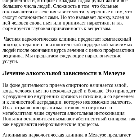
современности, которые с каждым годом рушат жизни все
большего числа людей. Сложность в том, что больные
отказываются от лечения зависимости, уверенные в том, что
смогут остановиться сами. Но это вызывает ломку, вслед за
ней человек снова пьет или принимает наркотики, и так
формируется глубокая привязанность к веществам.
Частная наркологическая клиника предлагает комплексный
подход к терапии с психологической поддержкой зависимых
людей после окончания курса лечения с целью профилактики
рецидива. Мы предлагаем следующие наркологические
услуги.
Лечение алкогольной зависимости в Мелеузе
На фоне длительного приема спиртного начинается запой,
когда человек пьет по несколько дней и больше. Это приводит
к разрушению внутренних органов и психики, а со временем
и к личностной деградации, которую невозможно вылечить.
Из-за отравления организма этиловым спиртом его
метаболитами чаще случается алкогольная интоксикация.
Попытки остановиться вызывают абстинентный синдром, так
как нарушаются нейрохимические процессы.
Анонимная наркологическая клиника в Мелеузе предлагает