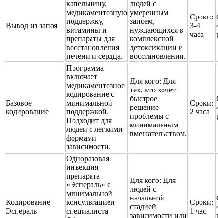
капельницу,
людей с
медикаментозную
умеренным
Сроки:
поддержку,
запоем,
Вывод из запоя
3-4
витамины и
нуждающихся в
часа
препараты для
комплексной
восстановления
детоксикации и
печени и сердца.
восстановлении.
Программа
включает
Для кого:
Для
медикаментозное
тех, кто хочет
кодирование с
быстрое
Базовое
минимальной
Сроки:
решение
кодирование
поддержкой.
2 часа
проблемы с
Подходит для
минимальным
людей с легкими
вмешательством.
формами
зависимости.
Одноразовая
инъекция
препарата
Для кого:
Для
«Эспераль» с
людей с
минимальной
начальной
Кодирование
консультацией
Сроки:
стадией
Эспераль
специалиста.
1 час
зависимости или