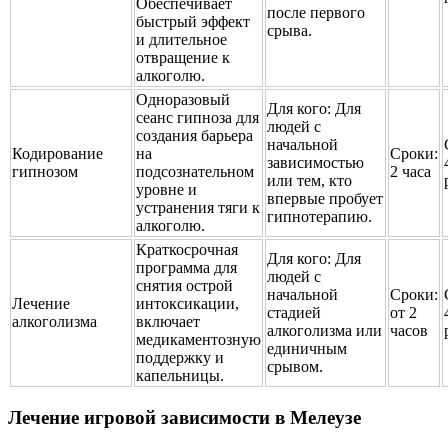
Обеспечивает
после первого
быстрый эффект
срыва.
и длительное
отвращение к
алкоголю.
Одноразовый
Для кого:
Для
сеанс гипноза для
людей с
создания барьера
начальной
Кодирование
на
Сроки:
зависимостью
гипнозом
подсознательном
2 часа
или тем, кто
уровне и
впервые пробует
устранения тяги к
гипнотерапию.
алкоголю.
Краткосрочная
Для кого:
Для
программа для
людей с
снятия острой
начальной
Сроки:
Лечение
интоксикации,
стадией
от 2
алкоголизма
включает
алкоголизма или
часов
медикаментозную
единичным
поддержку и
срывом.
капельницы.
Лечение игровой зависимости в Мелеузе