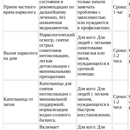
состояния и
только начали
Прием частного
рекомендации по
замечать
Сроки:
врача-нарколога
дальнейшему
проблемы с
1 час
лечению, без
зависимостью
назначения
или нуждаются
медикаментов.
в профилактике.
Наркологический
Для кого:
Для
осмотр, снятие
людей с легкими
острых
симптомами
симптомов
Сроки:
Вызов нарколога
похмелья или
интоксикации,
1-2
на дом
запоя,
легкая
часа
нуждающихся в
детоксикация с
срочной
минимальными
помощи.
препаратами.
Капельница для
снятия
Для кого:
Для
интоксикации с
людей с легким
Сроки:
Капельница от
минимальной
запоем,
1-2
запоя
поддержкой,
нуждающихся в
часа
нормализация
быстром
водно-солевого
восстановлении.
баланса.
Включает
Для кого:
Для