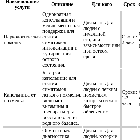
Наименование
Описание
Для кого
Срок
услуги
Однократная
консультация и
Для кого:
Для
медикаментозная
людей с
поддержка для
начальной
Наркологическая
снятия
Сроки:
стадией
помощь
симптомов
2 часа
зависимости или
интоксикации и
при остром
купирования
срыве.
острого
состояния.
Быстрая
капельница для
снятия
Для кого:
Для
симптомов
людей с легким
Сроки:
Капельница от
легкого похмелья,
похмельем,
1-2
похмелья
включает
которым нужно
часа
витамины и
быстрое
препараты для
облегчение.
восстановления
водного баланса.
Осмотр врача,
Для кого:
Для
диагностика
людей, которые