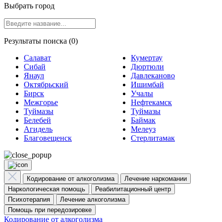
Выбрать город
Результаты поиска (0)
Салават
Кумертау
Сибай
Дюртюли
Янаул
Давлеканово
Октябрьский
Ишимбай
Бирск
Учалы
Межгорье
Нефтекамск
Туймазы
Туймазы
Белебей
Баймак
Агидель
Мелеуз
Благовещенск
Стерлитамак
Кодирование от алкоголизма
Лечение наркомании
Наркологическая помощь
Реабилитационный центр
Психотерапия
Лечение алкоголизма
Помощь при передозировке
Кодирование от алкоголизма